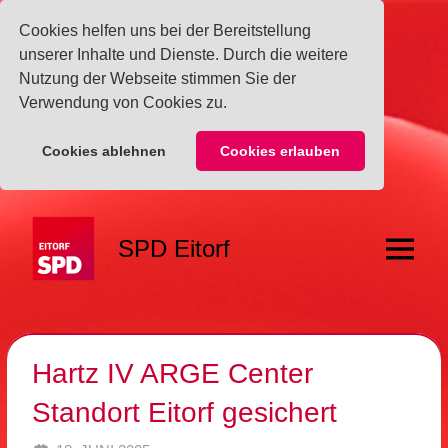
Cookies helfen uns bei der Bereitstellung
unserer Inhalte und Dienste. Durch die weitere
Nutzung der Webseite stimmen Sie der
Verwendung von Cookies zu.
Cookies ablehnen
Cookies erlauben
Zum
Inhalt
SPD Eitorf
springen
Menü
Hartz IV ARGE Center
Standort Eitorf gesichert