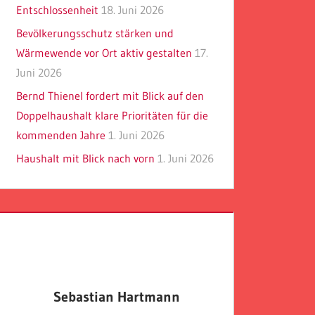
Entschlossenheit
18. Juni 2026
Bevölkerungsschutz stärken und
Wärmewende vor Ort aktiv gestalten
17.
Juni 2026
Bernd Thienel fordert mit Blick auf den
Doppelhaushalt klare Prioritäten für die
kommenden Jahre
1. Juni 2026
Haushalt mit Blick nach vorn
1. Juni 2026
Sebastian Hartmann