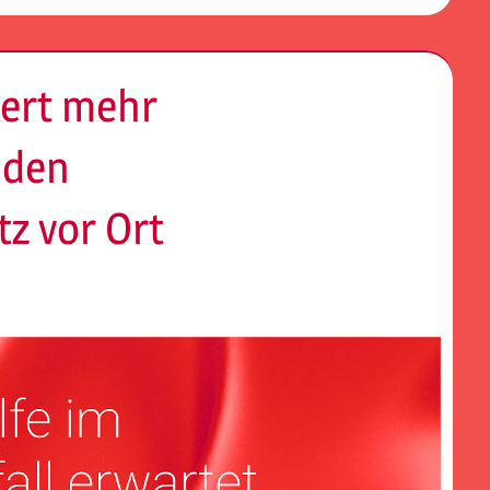
dert mehr
 den
z vor Ort