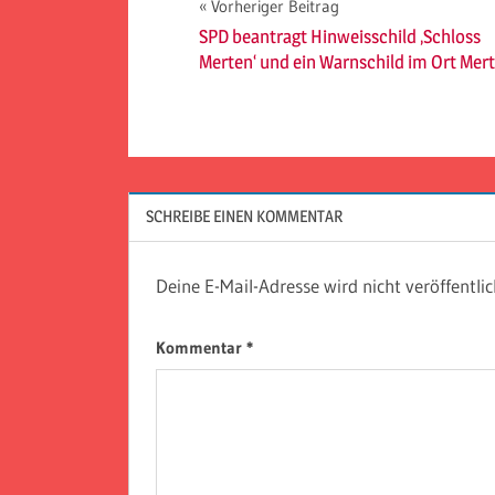
Beitragsnavigation
Vorheriger Beitrag
SPD beantragt Hinweisschild ‚Schloss
Merten‘ und ein Warnschild im Ort Mer
SCHREIBE EINEN KOMMENTAR
Deine E-Mail-Adresse wird nicht veröffentlic
Kommentar
*