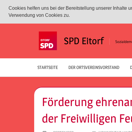
Cookies helfen uns bei der Bereitstellung unserer Inhalte
Verwendung von Cookies zu.
Zum
Inhalt
SPD Eitorf
Sozialdemo
springen
STARTSEITE
DER ORTSVEREINSVORSTAND
D
Förderung ehrenam
der Freiwilligen F