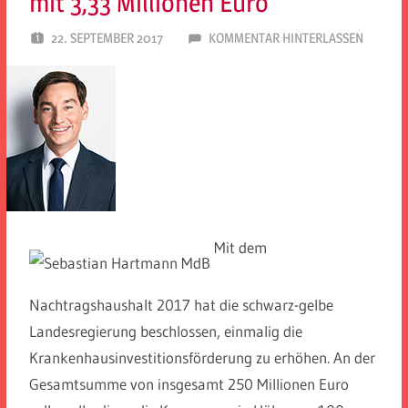
mit 3,33 Millionen Euro
22. SEPTEMBER 2017
SPD EITORF
KOMMENTAR HINTERLASSEN
Mit dem
Nachtragshaushalt 2017 hat die schwarz-gelbe
Landesregierung beschlossen, einmalig die
Krankenhausinvestitionsförderung zu erhöhen. An der
Gesamtsumme von insgesamt 250 Millionen Euro