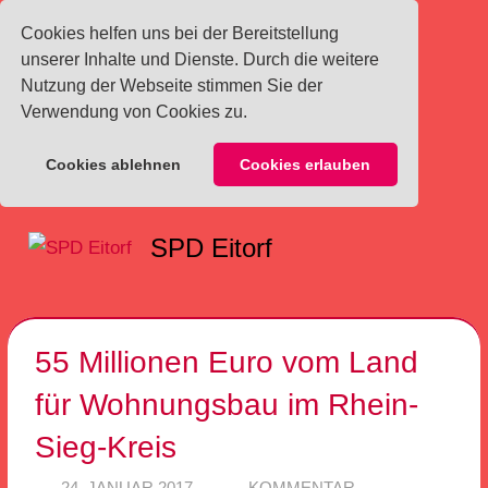
Cookies helfen uns bei der Bereitstellung
unserer Inhalte und Dienste. Durch die weitere
Nutzung der Webseite stimmen Sie der
Verwendung von Cookies zu.
Cookies ablehnen
Cookies erlauben
Zum
SPD Eitorf
Inhalt
Menü
springen
55 Millionen Euro vom Land
für Wohnungsbau im Rhein-
Sieg-Kreis
24. JANUAR 2017
SPD EITORF
KOMMENTAR