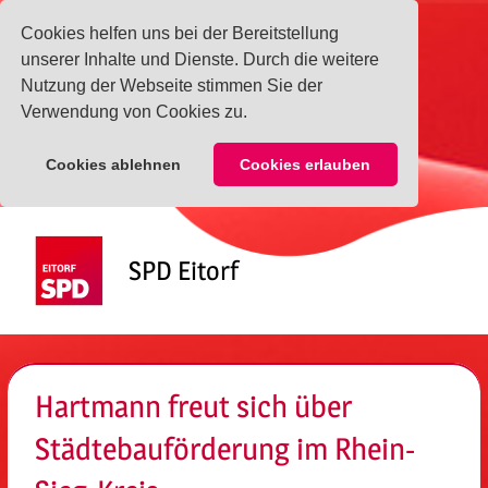
Cookies helfen uns bei der Bereitstellung
unserer Inhalte und Dienste. Durch die weitere
Nutzung der Webseite stimmen Sie der
Verwendung von Cookies zu.
Cookies ablehnen
Cookies erlauben
Zum
Inhalt
SPD Eitorf
springen
Menü
Hartmann freut sich über
Städtebauförderung im Rhein-