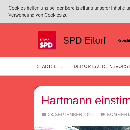
Cookies helfen uns bei der Bereitstellung unserer Inhalte
Verwendung von Cookies zu.
Zum
Inhalt
SPD Eitorf
Soziald
springen
STARTSEITE
DER ORTSVEREINSVORS
Hartmann einstim
23. SEPTEMBER 2016
SPD EITOR
KOMMENTA