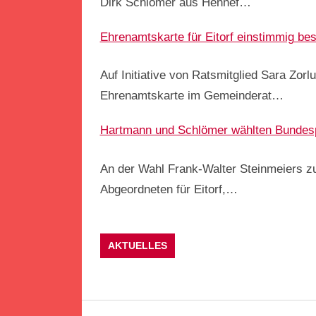
Dirk Schlömer aus Hennef…
Ehrenamtskarte für Eitorf einstimmig be
Auf Initiative von Ratsmitglied Sara Zorl
Ehrenamtskarte im Gemeinderat…
Hartmann und Schlömer wählten Bundes
An der Wahl Frank-Walter Steinmeiers 
Abgeordneten für Eitorf,…
AKTUELLES