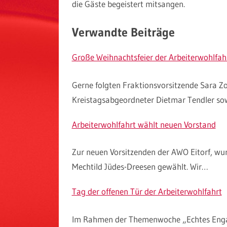
die Gäste begeistert mitsangen.
Verwandte Beiträge
Große Weihnachtsfeier der Arbeiterwohlfah
Gerne folgten Fraktionsvorsitzende Sara Zo
Kreistagsabgeordneter Dietmar Tendler so
Arbeiterwohlfahrt wählt neuen Vorstand
Zur neuen Vorsitzenden der AWO Eitorf, wu
Mechtild Jüdes-Dreesen gewählt. Wir…
Tag der offenen Tür der Arbeiterwohlfahrt
Im Rahmen der Themenwoche „Echtes Engag