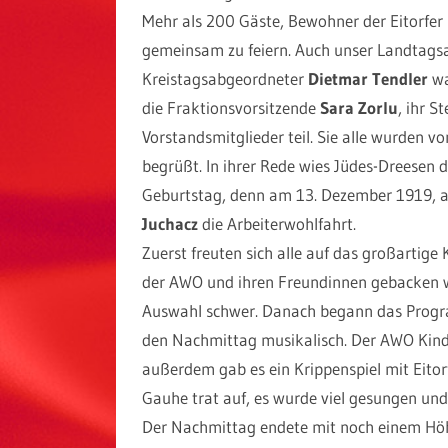
Mehr als 200 Gäste, Bewohner der Eitorfe
gemeinsam zu feiern. Auch unser Landtag
Kreistagsabgeordneter
Dietmar Tendler
wa
die Fraktionsvorsitzende
Sara Zorlu
, ihr S
Vorstandsmitglieder teil. Sie alle wurden v
begrüßt. In ihrer Rede wies Jüdes-Dreesen da
Geburtstag, denn am 13. Dezember 1919, a
Juchacz
die Arbeiterwohlfahrt.
Zuerst freuten sich alle auf das großarti
der AWO und ihren Freundinnen gebacken wor
Auswahl schwer. Danach begann das Pro
den Nachmittag musikalisch. Der AWO Kinde
außerdem gab es ein Krippenspiel mit Eitor
Gauhe trat auf, es wurde viel gesungen und
Der Nachmittag endete mit noch einem Höh