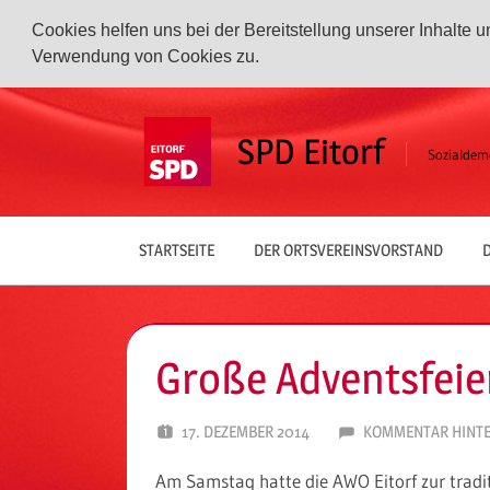
Cookies helfen uns bei der Bereitstellung unserer Inhalte
Verwendung von Cookies zu.
Zum
Inhalt
SPD Eitorf
Sozialdemo
springen
STARTSEITE
DER ORTSVEREINSVORSTAND
D
Große Adventsfeie
17. DEZEMBER 2014
SPD EITORF
KOMMENTAR HINTE
Am Samstag hatte die AWO Eitorf zur tradit