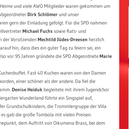
r Heime und viele AWO Mitglieder waren gekommen um
sabgeordneter
Dirk Schlömer
und unser
ren gern der Einladung gefolgt. Für die SPD nahmen
tellvertreter
Michael Fuchs
sowie Rats- und
on der Vorsitzenden
Mechtild Jüdes-Dreesen
herzlich
rauf hin, dass dies ein guter Tag zu feiern sei, ein
lso vor 95 Jahren gründete die SPD Abgeordnete
Marie
ge Kuchenbuffet. Fast 40 Kuchen waren von den Damen
den, einer schöner als der andere. Da fiel die
gramm.
Denise Heiduk
begleitete mit ihrem Jugendchor
rgarten Wunderland führte ein Singspiel auf,
fer Grundschulkindern, die Trommlergruppe der Villa
 es gab die große Tombola mit vielen Preisen.
epunkt, dem Auftritt von Oikumena Brass, bei dem