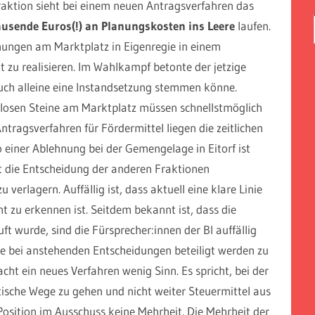
raktion sieht bei einem neuen Antragsverfahren das
usende Euros(!) an Planungskosten ins Leere
laufen.
ungen am Marktplatz in Eigenregie in einem
tt zu realisieren. Im Wahlkampf betonte der jetzige
uch alleine eine Instandsetzung stemmen könne.
e losen Steine am Marktplatz müssen schnellstmöglich
tragsverfahren für Fördermittel liegen die zeitlichen
einer Ablehnung bei der Gemengelage in Eitorf ist
 die Entscheidung der anderen Fraktionen
u verlagern. Auffällig ist, dass aktuell eine klare Linie
ht zu erkennen ist. Seitdem bekannt ist, dass die
t wurde, sind die Fürsprecher:innen der BI auffällig
rde bei anstehenden Entscheidungen beteiligt werden zu
acht ein neues Verfahren wenig Sinn. Es spricht, bei der
stische Wege zu gehen und nicht weiter Steuermittel aus
Position im Ausschuss keine Mehrheit. Die Mehrheit der