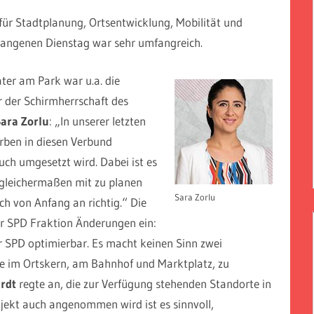
 für Stadtplanung, Ortsentwicklung, Mobilität und
angenen Dienstag war sehr umfangreich.
ter am Park war u.a. die
r der Schirmherrschaft des
Sara Zorlu
: „In unserer letzten
rben in diesen Verbund
auch umgesetzt wird. Dabei ist es
f gleichermaßen mit zu planen
Sara Zorlu
 von Anfang an richtig.“ Die
r SPD Fraktion Änderungen ein:
er SPD optimierbar. Es macht keinen Sinn zwei
he im Ortskern, am Bahnhof und Marktplatz, zu
rdt
regte an, die zur Verfügung stehenden Standorte in
jekt auch angenommen wird ist es sinnvoll,