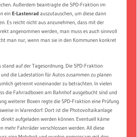
eichen. Außerdem beantragte die SPD-Fraktion im
en ein
E-Lastenrad
auszutauschen, um diese dann
en. Es reicht nicht aus anzunehmen, dass mit der
direkt angenommen werden, man muss es auch sinnvoll
eicht man nur, wenn man sie in den Kommunen konkret
s stand auf der Tagesordnung. Die SPD-Fraktion
r und die Ladestation für Autos zusammen zu planen
umlich getrennt voneinander zu betrachten. In vielen
ss die Fahrradboxen am Bahnhof ausgebucht sind und
nung weiterer Boxen regte die SPD-Fraktion eine Prüfung
sweise in Warendorf. Dort ist die Photovoltaikanlage
r direkt aufgeladen werden können. Eventuell käme
en mehr Fahrräder verschlossen werden. All diese
uss eine Mehrheit und wurden gemeinsam mit den