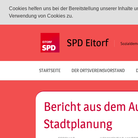
Cookies helfen uns bei der Bereitstellung unserer Inhalte
Verwendung von Cookies zu.
Zum
Inhalt
SPD Eitorf
Sozialdemo
springen
STARTSEITE
DER ORTSVEREINSVORSTAND
D
Bericht aus dem A
Stadtplanung