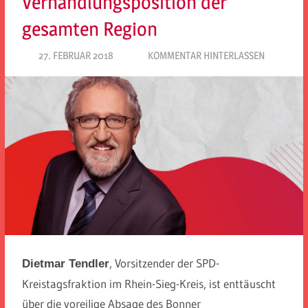
Verhandlungsposition der
gesamten Region
27. FEBRUAR 2018
SPD EITORF
KOMMENTAR HINTERLASSEN
, Vorsitzender der SPD-
Dietmar Tendler
Kreistagsfraktion im Rhein-Sieg-Kreis, ist enttäuscht
über die voreilige Absage des Bonner