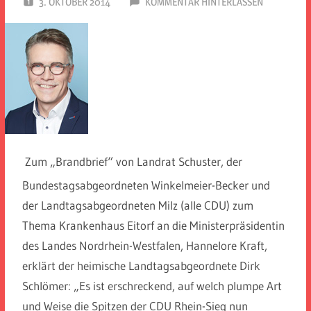
3. OKTOBER 2014
SPD EITORF
KOMMENTAR HINTERLASSEN
Zum „Brandbrief“ von Landrat Schuster, der
Bundestagsabgeordneten Winkelmeier-Becker und
der Landtagsabgeordneten Milz (alle CDU) zum
Thema Krankenhaus Eitorf an die Ministerpräsidentin
des Landes Nordrhein-Westfalen, Hannelore Kraft,
erklärt der heimische Landtagsabgeordnete Dirk
Schlömer: „Es ist erschreckend, auf welch plumpe Art
und Weise die Spitzen der CDU Rhein-Sieg nun