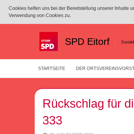
Cookies helfen uns bei der Bereitstellung unserer Inhalte
Verwendung von Cookies zu.
Zum
Inhalt
SPD Eitorf
Soziald
springen
STARTSEITE
DER ORTSVEREINSVORS
Rückschlag für d
333