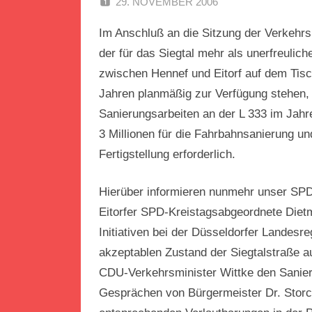
29. NOVEMBER 2006
SPD EITOR
Im Anschluß an die Sitzung der Verkehr
der für das Siegtal mehr als unerfreulich
zwischen Hennef und Eitorf auf dem Tisc
Jahren planmäßig zur Verfügung stehen, is
Sanierungsarbeiten an der L 333 im Jahr
3 Millionen für die Fahrbahnsanierung und
Fertigstellung erforderlich.
Hierüber informieren nunmehr unser SP
Eitorfer SPD-Kreistagsabgeordnete Dietm
Initiativen bei der Düsseldorfer Landesr
akzeptablen Zustand der Siegtalstraße
CDU-Verkehrsminister Wittke den Sanie
Gesprächen von Bürgermeister Dr. Storch