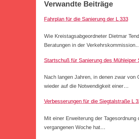
Verwandte Beiträge
Fahrplan für die Sanierung der L 333
Wie Kreistagsabgeordneter Dietmar Tendle
Beratungen in der Verkehrskommission
Startschuß für Sanierung des Mühleiper 
Nach langen Jahren, in denen zwar von
wieder auf die Notwendigkeit einer…
Verbesserungen für die Siegtalstraße L 3
Mit einer Erweiterung der Tagesordnung 
vergangenen Woche hat…