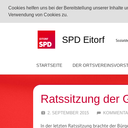
Cookies helfen uns bei der Bereitstellung unserer Inhalte
Verwendung von Cookies zu.
Zum
Inhalt
SPD Eitorf
Soziald
springen
STARTSEITE
DER ORTSVEREINSVORS
Ratssitzung der 
2. SEPTEMBER 2015
SPD EITORF
KOMMENTA
In der letzten Ratssitzung brachte der Bürg