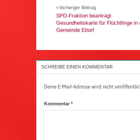
Beitragsnavigation
Vorheriger Beitrag
SPD-Fraktion beantragt
Gesundheitskarte für Flüchtlinge in 
Gemeinde Eitorf
SCHREIBE EINEN KOMMENTAR
Deine E-Mail-Adresse wird nicht veröffentlic
Kommentar
*