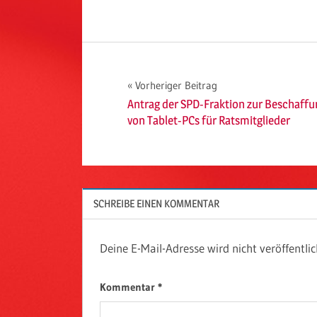
Beitragsnavigation
Vorheriger Beitrag
Antrag der SPD-Fraktion zur Beschaffu
von Tablet-PCs für Ratsmitglieder
SCHREIBE EINEN KOMMENTAR
Deine E-Mail-Adresse wird nicht veröffentlic
Kommentar
*