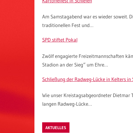
Kartoffelfest in Schiefen
Am Samstagabend war es wieder soweit. Di
traditionellen Fest und…
SPD stiftet Pokal
Zwölf engagierte Freizeitmannschaften kä
Stadion an der Sieg“ um Ehre…
Schließung der Radweg-Lücke in Kelters in 
Wie unser Kreistagsabgeordneter Dietmar Te
langen Radweg-Lücke…
AKTUELLES