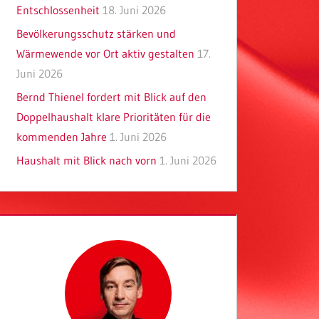
Entschlossenheit
18. Juni 2026
Bevölkerungsschutz stärken und
Wärmewende vor Ort aktiv gestalten
17.
Juni 2026
Bernd Thienel fordert mit Blick auf den
Doppelhaushalt klare Prioritäten für die
kommenden Jahre
1. Juni 2026
Haushalt mit Blick nach vorn
1. Juni 2026