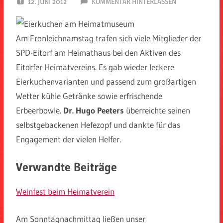
12. JUNI 2012
SPD EITORF
KOMMENTAR HINTERLASSEN
Am Fronleichnamstag trafen sich viele Mitglieder der
SPD-Eitorf am Heimathaus bei den Aktiven des
Eitorfer Heimatvereins. Es gab wieder leckere
Eierkuchenvarianten und passend zum großartigen
Wetter kühle Getränke sowie erfrischende
Erbeerbowle.
Dr. Hugo Peeters
überreichte seinen
selbstgebackenen Hefezopf und dankte für das
Engagement der vielen Helfer.
Verwandte Beiträge
Weinfest beim Heimatverein
Am Sonntagnachmittag ließen unser