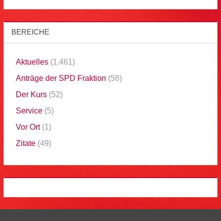
BEREICHE
Aktuelles
(1.461)
Anträge der SPD Fraktion
(58)
Der Kurs
(52)
Service
(5)
Vor Ort
(1)
Zitate
(49)