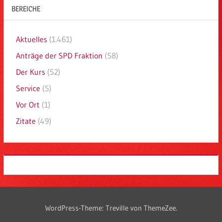
BEREICHE
Aktuelles
(1.461)
Anträge der SPD Fraktion
(58)
Der Kurs
(52)
Service
(5)
Vor Ort
(1)
Zitate
(49)
WordPress-Theme: Treville von ThemeZee.