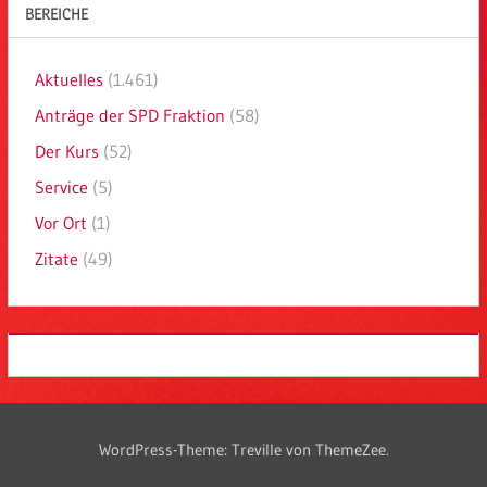
BEREICHE
Aktuelles
(1.461)
Anträge der SPD Fraktion
(58)
Der Kurs
(52)
Service
(5)
Vor Ort
(1)
Zitate
(49)
WordPress-Theme: Treville von ThemeZee.