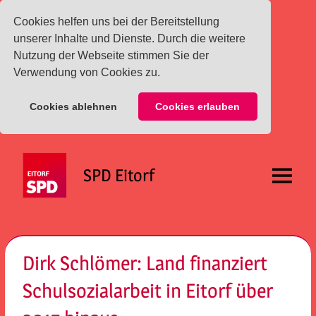
Cookies helfen uns bei der Bereitstellung
unserer Inhalte und Dienste. Durch die weitere
Nutzung der Webseite stimmen Sie der
Verwendung von Cookies zu.
Cookies ablehnen
Cookies erlauben
Zum
Inhalt
SPD Eitorf
springen
Menü
Dirk Schlömer: Land finanziert
Schulsozialarbeit in Eitorf über