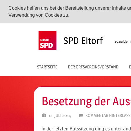
Cookies helfen uns bei der Bereitstellung unserer Inhalte
Verwendung von Cookies zu.
Zum
Inhalt
SPD Eitorf
Sozialdemo
springen
STARTSEITE
DER ORTSVEREINSVORSTAND
D
Besetzung der Au
12. JULI 2014
SPD EITORF
KOMMENTAR HINTERLASS
In der letzten Ratssitzung ging es unter 