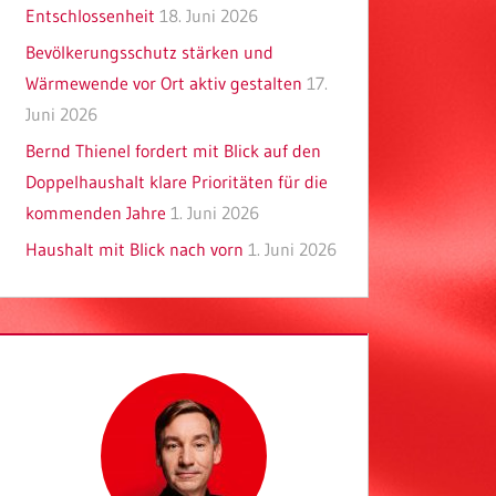
Entschlossenheit
18. Juni 2026
Bevölkerungsschutz stärken und
Wärmewende vor Ort aktiv gestalten
17.
Juni 2026
Bernd Thienel fordert mit Blick auf den
Doppelhaushalt klare Prioritäten für die
kommenden Jahre
1. Juni 2026
Haushalt mit Blick nach vorn
1. Juni 2026