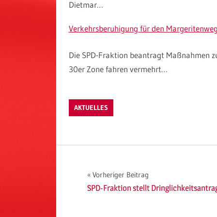
Dietmar…
Verkehrsberuhigung für den Margeritenwe
Die SPD-Fraktion beantragt Maßnahmen zur
30er Zone fahren vermehrt…
AKTUELLES
Beitragsnavigation
Vorheriger Beitrag
SPD-Fraktion stellt Dringlichkeitsantra