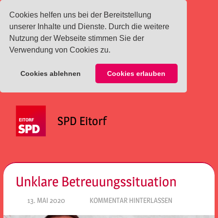
Cookies helfen uns bei der Bereitstellung
unserer Inhalte und Dienste. Durch die weitere
Nutzung der Webseite stimmen Sie der
Verwendung von Cookies zu.
Cookies ablehnen
Cookies erlauben
Zum
Inhalt
SPD Eitorf
springen
Menü
Unklare Betreuungssituation
13. MAI 2020
SPD EITORF
KOMMENTAR HINTERLASSEN