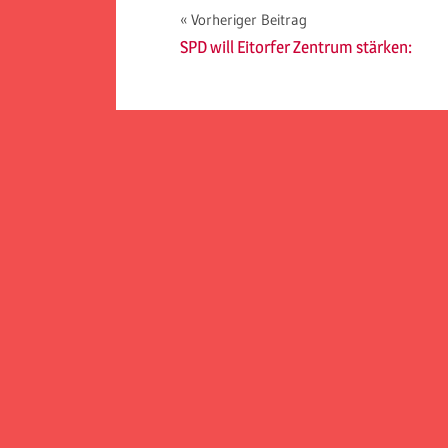
Beitragsnavigation
Vorheriger Beitrag
SPD will Eitorfer Zentrum stärken: