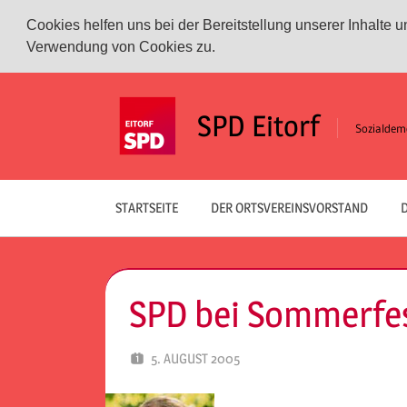
Cookies helfen uns bei der Bereitstellung unserer Inhalte
Verwendung von Cookies zu.
Zum
Inhalt
SPD Eitorf
Sozialdemo
springen
STARTSEITE
DER ORTSVEREINSVORSTAND
D
SPD bei Sommerfes
5. AUGUST 2005
SPD EITORF