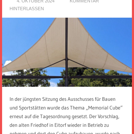
4. OKTOBER 2024
SPD EITORF
KOMMENTAR
HINTERLASSEN
In der jüngsten Sitzung des Ausschusses für Bauen
und Sportstätten wurde das Thema „Memorial Cube“
erneut auf die Tagesordnung gesetzt. Der Vorschlag,
den alten Friedhof in Eitorf wieder in Betrieb zu
nehmen und dort den Cube aufzubauen, wurde nach