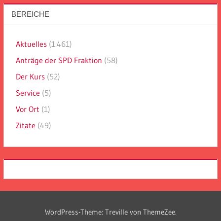
BEREICHE
Aktuelles
(1.461)
Anträge der SPD Fraktion
(58)
Der Kurs
(52)
Service
(5)
Vor Ort
(1)
Zitate
(49)
WordPress-Theme: Treville von ThemeZee.