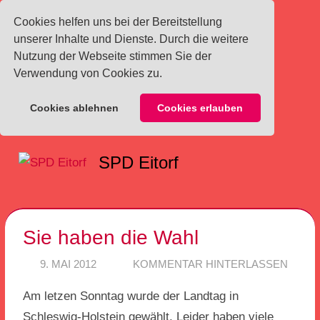
Cookies helfen uns bei der Bereitstellung
unserer Inhalte und Dienste. Durch die weitere
Nutzung der Webseite stimmen Sie der
Verwendung von Cookies zu.
Cookies ablehnen
Cookies erlauben
Zum
SPD Eitorf
Inhalt
Menü
springen
Sie haben die Wahl
9. MAI 2012
SPD EITORF
KOMMENTAR HINTERLASSEN
Am letzen Sonntag wurde der Landtag in
Schleswig-Holstein gewählt. Leider haben viele