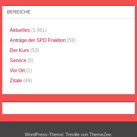
BEREICHE
Aktuelles
(1.461)
Anträge der SPD Fraktion
(58)
Der Kurs
(52)
Service
(5)
Vor Ort
(1)
Zitate
(49)
WordPress-Theme: Treville von ThemeZee.