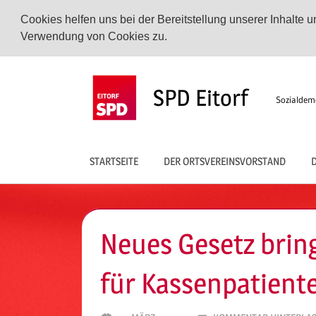
Cookies helfen uns bei der Bereitstellung unserer Inhalte
Verwendung von Cookies zu.
Zum
Inhalt
SPD Eitorf
Sozialdemo
springen
STARTSEITE
DER ORTSVEREINSVORSTAND
D
Neues Gesetz brin
für Kassenpatient