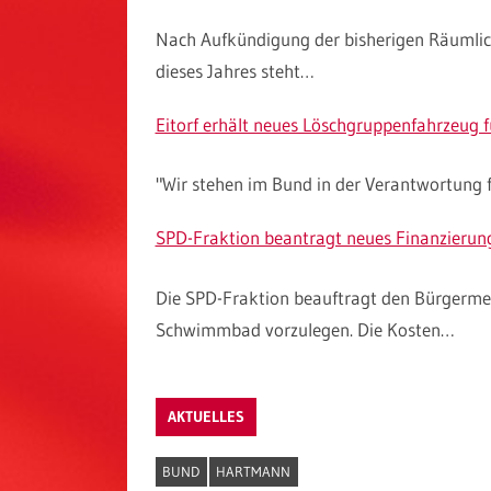
Nach Aufkündigung der bisherigen Räumlich
dieses Jahres steht…
Eitorf erhält neues Löschgruppenfahrzeug 
"Wir stehen im Bund in der Verantwortung f
SPD-Fraktion beantragt neues Finanzierun
Die SPD-Fraktion beauftragt den Bürgermeis
Schwimmbad vorzulegen. Die Kosten…
AKTUELLES
BUND
HARTMANN