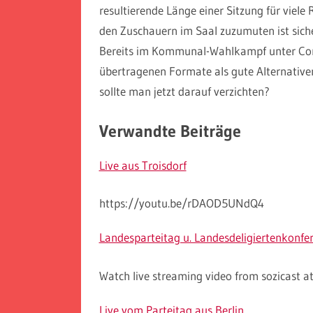
resultierende Länge einer Sitzung für viele
den Zuschauern im Saal zuzumuten ist siche
Bereits im Kommunal-Wahlkampf unter Coro
übertragenen Formate als gute Alternative
sollte man jetzt darauf verzichten?
Verwandte Beiträge
Live aus Troisdorf
https://youtu.be/rDAOD5UNdQ4
Landesparteitag u. Landesdeligiertenkonfer
Watch live streaming video from sozicast at 
Live vom Parteitag aus Berlin