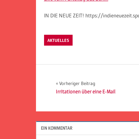
IN DIE NEUE ZEIT! https://indieneuezeit.s
AKTUELLES
Beitragsnavigation
Vorheriger Beitrag
Irritationen über eine E-Mail
EIN KOMMENTAR