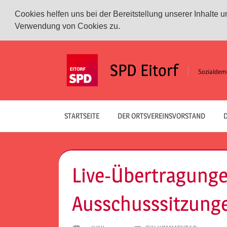
Cookies helfen uns bei der Bereitstellung unserer Inhalte
Verwendung von Cookies zu.
Zum
Inhalt
SPD Eitorf
Sozialdemo
springen
STARTSEITE
DER ORTSVEREINSVORSTAND
D
Live-Übertragunge
Ausschusssitzung