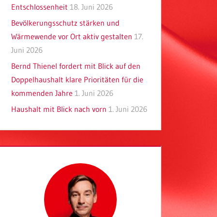
Entschlossenheit
18. Juni 2026
Bevölkerungsschutz stärken und
Wärmewende vor Ort aktiv gestalten
17.
Juni 2026
Bernd Thienel fordert mit Blick auf den
Doppelhaushalt klare Prioritäten für die
kommenden Jahre
1. Juni 2026
Haushalt mit Blick nach vorn
1. Juni 2026