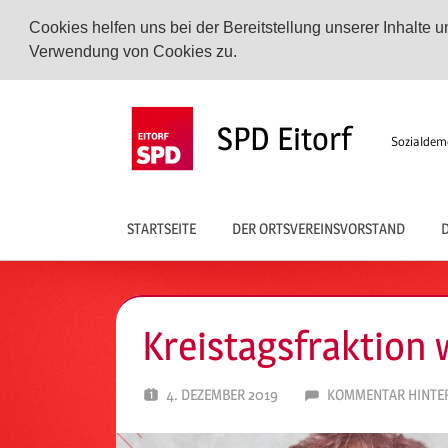
Cookies helfen uns bei der Bereitstellung unserer Inhalte
Verwendung von Cookies zu.
Zum
Inhalt
SPD Eitorf
Sozialdemo
springen
STARTSEITE
DER ORTSVEREINSVORSTAND
D
Kreistagsfraktion 
4. DEZEMBER 2019
SPD EITORF
KOMMENTAR HINTE