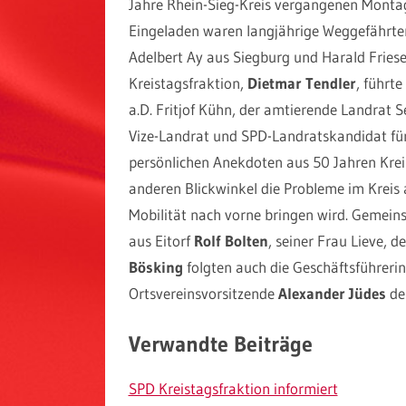
Jahre Rhein-Sieg-Kreis vergangenen Monta
Eingeladen waren langjährige Weggefährten
Adelbert Ay aus Siegburg und Harald Friese
Kreistagsfraktion,
Dietmar Tendler
, führt
a.D. Fritjof Kühn, der amtierende Landrat 
Vize-Landrat und SPD-Landratskandidat f
persönlichen Anekdoten aus 50 Jahren Kreis.
anderen Blickwinkel die Probleme im Krei
Mobilität nach vorne bringen wird. Geme
aus Eitorf
Rolf Bolten
, seiner Frau Lieve, 
Bösking
folgten auch die Geschäftsführerin
Ortsvereinsvorsitzende
Alexander Jüdes
der
Verwandte Beiträge
SPD Kreistagsfraktion informiert