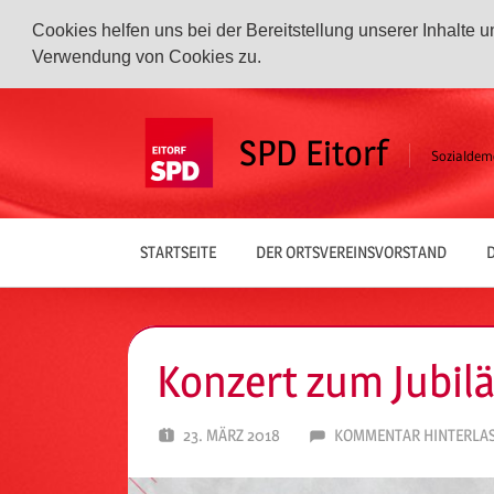
Cookies helfen uns bei der Bereitstellung unserer Inhalte
Verwendung von Cookies zu.
Zum
Inhalt
SPD Eitorf
Sozialdemo
springen
STARTSEITE
DER ORTSVEREINSVORSTAND
D
Konzert zum Jubi
23. MÄRZ 2018
SPD EITORF
KOMMENTAR HINTERLA