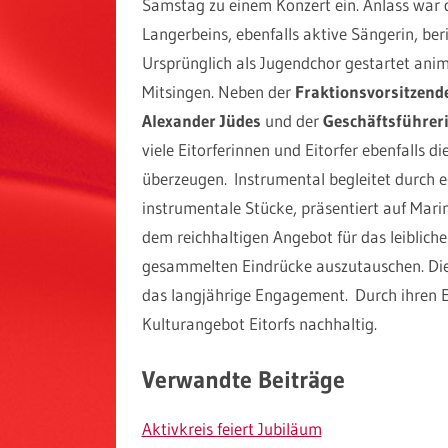
Samstag zu einem Konzert ein. Anlass war d
Langerbeins, ebenfalls aktive Sängerin, ber
Ursprünglich als Jugendchor gestartet ani
Mitsingen. Neben der
Fraktionsvorsitzend
Alexander Jüdes
und der
Geschäftsführeri
viele Eitorferinnen und Eitorfer ebenfalls 
überzeugen. Instrumental begleitet durch e
instrumentale Stücke, präsentiert auf Mar
dem reichhaltigen Angebot für das leiblich
gesammelten Eindrücke auszutauschen. Die
das langjährige Engagement. Durch ihren E
Kulturangebot Eitorfs nachhaltig.
Verwandte Beiträge
Aktivkreis feiert Jubiläum