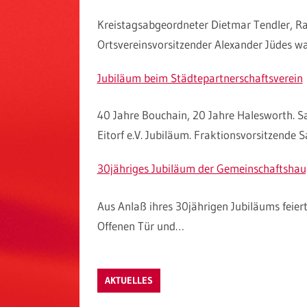
Kreistagsabgeordneter Dietmar Tendler, R
Ortsvereinsvorsitzender Alexander Jüdes w
Jubiläum beim Städtepartnerschaftsverein
40 Jahre Bouchain, 20 Jahre Halesworth. S
Eitorf e.V. Jubiläum. Fraktionsvorsitzende 
30jähriges Jubiläum der Gemeinschaftshau
Aus Anlaß ihres 30jährigen Jubiläums feie
Offenen Tür und…
AKTUELLES