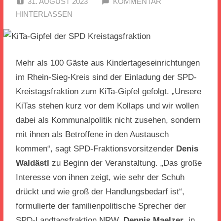
31. AUGUST 2023
SPD EITORF
KOMMENTAR
HINTERLASSEN
Mehr als 100 Gäste aus Kindertageseinrichtungen
im Rhein-Sieg-Kreis sind der Einladung der SPD-
Kreistagsfraktion zum KiTa-Gipfel gefolgt. „Unsere
KiTas stehen kurz vor dem Kollaps und wir wollen
dabei als Kommunalpolitik nicht zusehen, sondern
mit ihnen als Betroffene in den Austausch
kommen“, sagt SPD-Fraktionsvorsitzender
Denis
Waldästl
zu Beginn der Veranstaltung. „Das große
Interesse von ihnen zeigt, wie sehr der Schuh
drückt und wie groß der Handlungsbedarf ist“,
formulierte der familienpolitische Sprecher der
SPD-Landtagsfraktion NRW,
Dennis Maelzer
, in