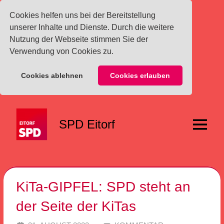
Cookies helfen uns bei der Bereitstellung
unserer Inhalte und Dienste. Durch die weitere
Nutzung der Webseite stimmen Sie der
Verwendung von Cookies zu.
Cookies ablehnen
Cookies erlauben
Zum
Inhalt
SPD Eitorf
springen
Menü
KiTa-GIPFEL: SPD steht an
der Seite der KiTas