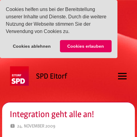
Cookies helfen uns bei der Bereitstellung
unserer Inhalte und Dienste. Durch die weitere
Nutzung der Webseite stimmen Sie der
Verwendung von Cookies zu.
Cookies ablehnen
Cookies erlauben
Zum
Inhalt
SPD Eitorf
springen
Menü
Integration geht alle an!
24. NOVEMBER 2009
SPD EITORF