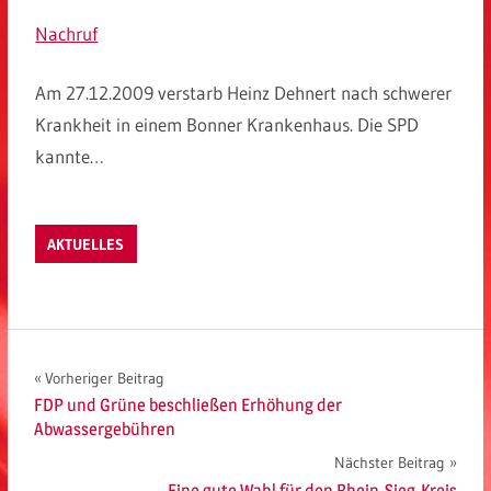
Nachruf
Am 27.12.2009 verstarb Heinz Dehnert nach schwerer
Krankheit in einem Bonner Krankenhaus. Die SPD
kannte…
AKTUELLES
Beitragsnavigation
Vorheriger Beitrag
FDP und Grüne beschließen Erhöhung der
Abwassergebühren
Nächster Beitrag
Eine gute Wahl für den Rhein-Sieg-Kreis