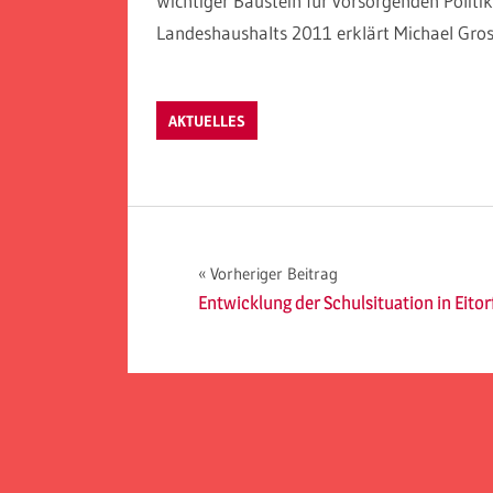
Wichtiger Baustein für vorsorgenden Polit
Landeshaushalts 2011 erklärt Michael Gro
AKTUELLES
Beitragsnavigation
Vorheriger Beitrag
Entwicklung der Schulsituation in Eitor