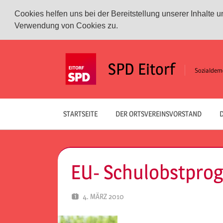
Cookies helfen uns bei der Bereitstellung unserer Inhalte
Verwendung von Cookies zu.
Zum
Inhalt
SPD Eitorf
Sozialdemo
springen
STARTSEITE
DER ORTSVEREINSVORSTAND
D
EU- Schulobstpr
4. MÄRZ 2010
SPD EITORF