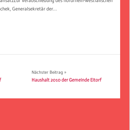
ikansatzZur Verabschiedung des nordrhein-westfälischen
schek, Generalsekretär der…
Nächster Beitrag
f
Haushalt 2010 der Gemeinde Eitorf