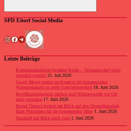
Suchen
SPD Eitorf Social Media
Instagram
Facebook
Telegram
Letzte Beiträge
Kommunalaufsicht bestätigt Kritik – Vertrauen darf nicht
verspielt werden
21. Juli 2026
Georg Meyer mahnt im Kontext der kommunalen
Wärmeplanung zu mehr Entschlossenheit
18. Juni 2026
Bevölkerungsschutz stärken und Wärmewende vor Ort
aktiv gestalten
17. Juni 2026
Bernd Thienel fordert mit Blick auf den Doppelhaushalt
klare Prioritäten für die kommenden Jahre
1. Juni 2026
Haushalt mit Blick nach vorn
1. Juni 2026