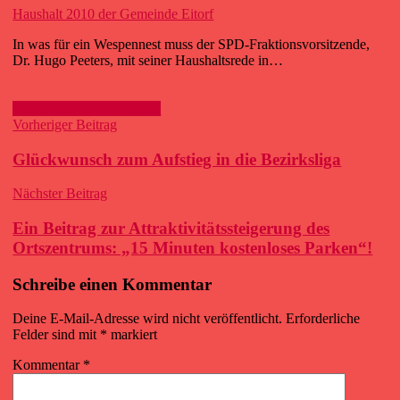
Haushalt 2010 der Gemeinde Eitorf
In was für ein Wespennest muss der SPD-Fraktionsvorsitzende,
Dr. Hugo Peeters, mit seiner Haushaltsrede in…
Anträge der SPD Fraktion
Beitragsnavigation
Vorheriger Beitrag
Glückwunsch zum Aufstieg in die Bezirksliga
Nächster Beitrag
Ein Beitrag zur Attraktivitätssteigerung des
Ortszentrums: „15 Minuten kostenloses Parken“!
Schreibe einen Kommentar
Deine E-Mail-Adresse wird nicht veröffentlicht.
Erforderliche
Felder sind mit
*
markiert
Kommentar
*