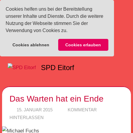
Cookies helfen uns bei der Bereitstellung
unserer Inhalte und Dienste. Durch die weitere
Nutzung der Webseite stimmen Sie der
Verwendung von Cookies zu.
Cookies ablehnen
Cookies erlauben
Zum
SPD Eitorf
Inhalt
Menü
springen
Das Warten hat ein Ende
15. JANUAR 2015
SPD EITORF
KOMMENTAR
HINTERLASSEN