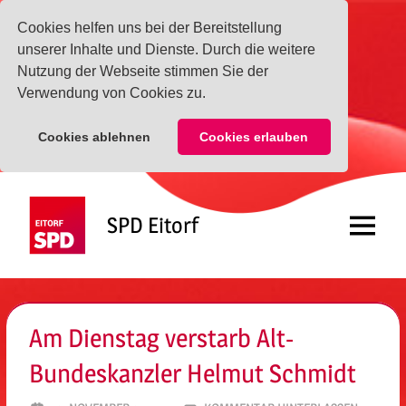
Cookies helfen uns bei der Bereitstellung
unserer Inhalte und Dienste. Durch die weitere
Nutzung der Webseite stimmen Sie der
Verwendung von Cookies zu.
Cookies ablehnen
Cookies erlauben
Zum
Inhalt
SPD Eitorf
springen
Menü
Am Dienstag verstarb Alt-
Bundeskanzler Helmut Schmidt