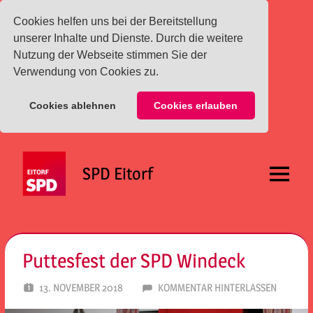
Cookies helfen uns bei der Bereitstellung
unserer Inhalte und Dienste. Durch die weitere
Nutzung der Webseite stimmen Sie der
Verwendung von Cookies zu.
Cookies ablehnen
Cookies erlauben
Zum
Inhalt
SPD Eitorf
springen
Menü
Puttesfest der SPD Windeck
13. NOVEMBER 2018
SPD EITORF
KOMMENTAR HINTERLASSEN