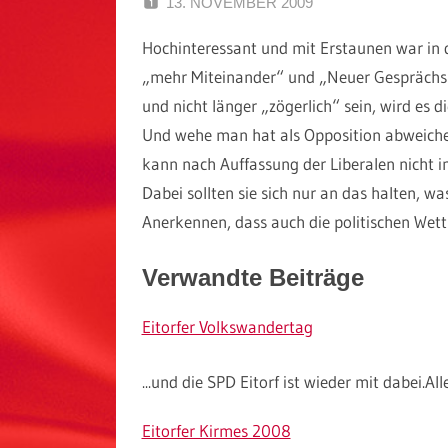
13. NOVEMBER 2009
SPD EITOR
Hochinteressant und mit Erstaunen war in d
„mehr Miteinander“ und „Neuer Gesprächsku
und nicht länger „zögerlich“ sein, wird es d
Und wehe man hat als Opposition abweichen
kann nach Auffassung der Liberalen nicht i
Dabei sollten sie sich nur an das halten, wa
Anerkennen, dass auch die politischen Wet
Verwandte Beiträge
Eitorfer Volkswandertag
...und die SPD Eitorf ist wieder mit dabei.A
Eitorfer Kirmes 2008