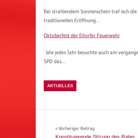
Bei strahlendem Sonnenschein traf sich die
traditionellen Eröffnung…
Oktoberfest der Eitorfer Feuerwehr
Wie jedes Jahr besuchte auch am vergange
SPD das…
AKTUELLES
Beitragsnavigation
Vorheriger Beitrag
Konstituierende Sitzung des Rates