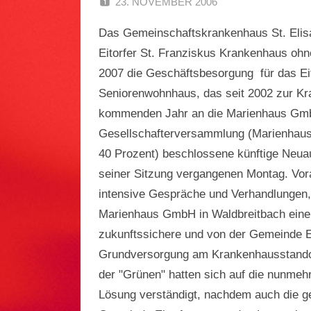
23. NOVEMBER 2006
SPD EITOR
Das Gemeinschaftskrankenhaus St. Elisa
Eitorfer St. Franziskus Krankenhaus oh
2007 die Geschäftsbesorgung für das Eit
Seniorenwohnhaus, das seit 2002 zur Kr
kommenden Jahr an die Marienhaus GmbH
Gesellschafterversammlung (Marienhaus
40 Prozent) beschlossene künftige Neuau
seiner Sitzung vergangenen Montag. Vo
intensive Gespräche und Verhandlungen
Marienhaus GmbH in Waldbreitbach eine
zukunftssichere und von der Gemeinde Eit
Grundversorgung am Krankenhausstandort
der "Grünen" hatten sich auf die nunmeh
Lösung verständigt, nachdem auch die 