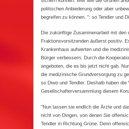
sichern können. Wer wie die Grünen and
politischen Anbiederung oder aber unbew
begreifen zu können. ": so Tendler und D
Die zukünftige Zusammenarbeit mit den 
Fraktionsvorsitzenden äußerst positiv. 
Krankenhaus aufwerten und die medizinis
Bürger verbessern. Durch die Kooperation
angeboten, die es bis jetzt nicht gab. Nur
die medizinische Grundversorgung zu gew
so Diwo und Tendler. Deshalb haben die V
Gesellschafterversammlung diesem Kon
"Nun lassen sie endlich die Ärzte und da
nicht von Dingen, von denen Sie offensic
Tendler in Richtung Grüne. Denn offensic