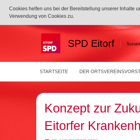
Cookies helfen uns bei der Bereitstellung unserer Inhalte
Verwendung von Cookies zu.
Zum
Inhalt
SPD Eitorf
Soziald
springen
STARTSEITE
DER ORTSVEREINSVORS
Konzept zur Zuku
Eitorfer Kranken