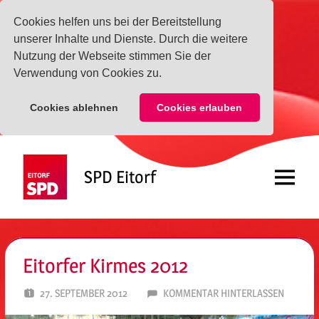
Cookies helfen uns bei der Bereitstellung
unserer Inhalte und Dienste. Durch die weitere
Nutzung der Webseite stimmen Sie der
Verwendung von Cookies zu.
Cookies ablehnen
Cookies erlauben
Zum
Inhalt
SPD Eitorf
springen
Menü
Eitorfer Kirmes 2012
27. SEPTEMBER 2012
SPD EITORF
KOMMENTAR HINTERLASSEN