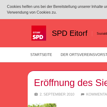
Cookies helfen uns bei der Bereitstellung unserer Inhalte
Verwendung von Cookies zu.
Zum
Inhalt
SPD Eitorf
Soziald
springen
STARTSEITE
DER ORTSVEREINSVORS
Eröffnung des Sie
2. SEPTEMBER 2010
SPD EITORF
KOMMENTA