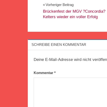
Beitragsnavigation
Vorheriger Beitrag
Brückenfest der MGV ?Concordia?
Kelters wieder ein voller Erfolg
SCHREIBE EINEN KOMMENTAR
Deine E-Mail-Adresse wird nicht veröffent
Kommentar
*