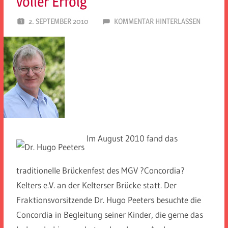
voller Erfolg
2. SEPTEMBER 2010
SPD EITORF
KOMMENTAR HINTERLASSEN
Im August 2010 fand das
traditionelle Brückenfest des MGV ?Concordia?
Kelters e.V. an der Kelterser Brücke statt. Der
Fraktionsvorsitzende Dr. Hugo Peeters besuchte die
Concordia in Begleitung seiner Kinder, die gerne das