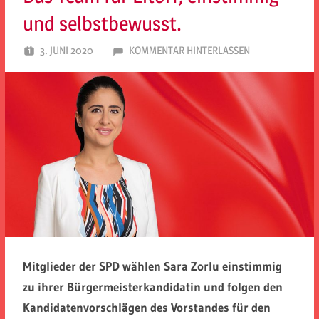
und selbstbewusst.
3. JUNI 2020
SPD EITORF
KOMMENTAR HINTERLASSEN
Mitglieder der SPD wählen Sara Zorlu einstimmig
zu ihrer Bürgermeisterkandidatin und folgen den
Kandidatenvorschlägen des Vorstandes für den