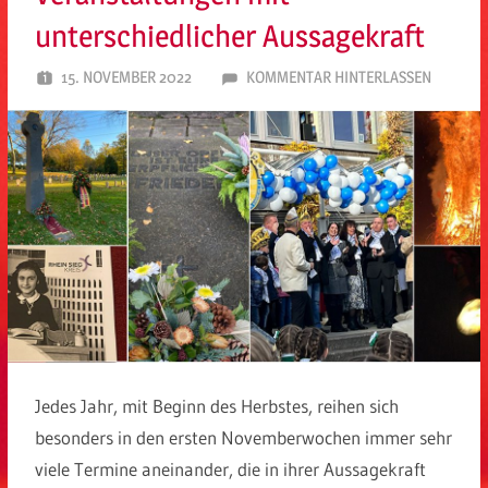
unterschiedlicher Aussagekraft
15. NOVEMBER 2022
SPD EITORF
KOMMENTAR HINTERLASSEN
Jedes Jahr, mit Beginn des Herbstes, reihen sich
besonders in den ersten Novemberwochen immer sehr
viele Termine aneinander, die in ihrer Aussagekraft