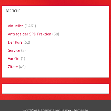
BEREICHE
Aktuelles
(1.461)
Anträge der SPD Fraktion
(58)
Der Kurs
(52)
Service
(5)
Vor Ort
(1)
Zitate
(49)
WordPress-Theme: Treville von ThemeZee.