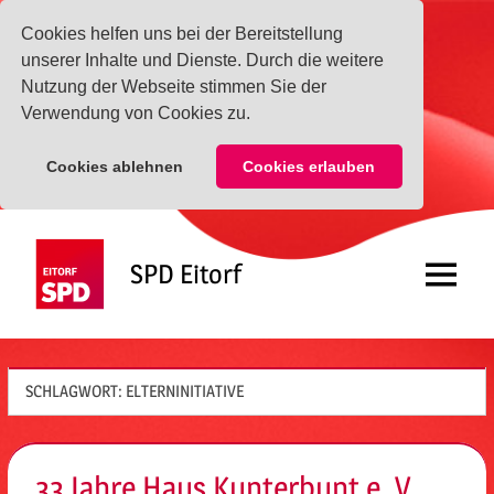
Cookies helfen uns bei der Bereitstellung
unserer Inhalte und Dienste. Durch die weitere
Nutzung der Webseite stimmen Sie der
Verwendung von Cookies zu.
Cookies ablehnen
Cookies erlauben
Zum
Inhalt
SPD Eitorf
springen
Menü
SCHLAGWORT:
ELTERNINITIATIVE
33 Jahre Haus Kunterbunt e. V.