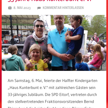
8. MAI 2023
SPD EITORF
KOMMENTAR HINTERLASSEN
Am Samstag, 6. Mai, feierte der Halfter Kindergarten
„Haus Kunterbunt e. V." mit zahlreichen Gästen sein
33-jähriges Jubiläum. Die SPD Eitorf, vertreten durch
den stellvertretenden Fraktionsvorsitzenden Bernd