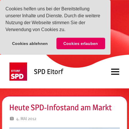
Cookies helfen uns bei der Bereitstellung
unserer Inhalte und Dienste. Durch die weitere
Nutzung der Webseite stimmen Sie der
Verwendung von Cookies zu.
Cookies ablehnen
Cookies erlauben
Zum
Inhalt
SPD Eitorf
springen
Menü
Heute SPD-Infostand am Markt
4. MAI 2012
SPD EITORF