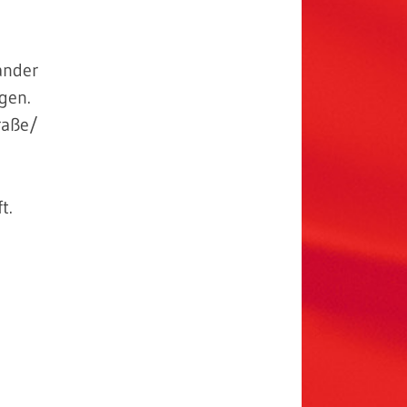
ander
gen.
raße/
t.