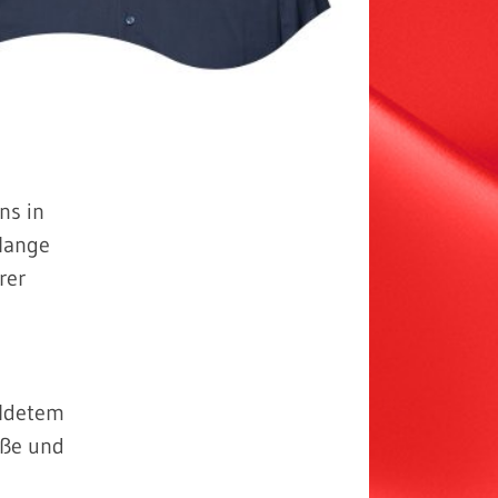
ns in
 lange
rer
ildetem
aße und