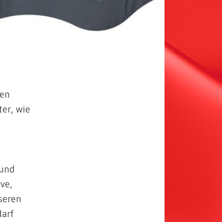
nen
er, wie
 und
ve,
seren
darf