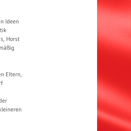
en Ideen
tik
s, Horst
lmäßig
n Eltern,
rf
der
kleineren