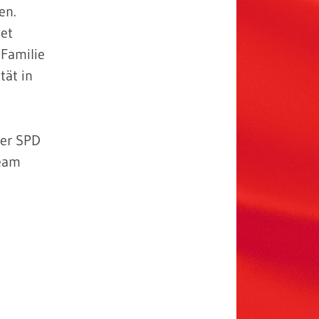
en.
tet
 Familie
tät in
der SPD
Team